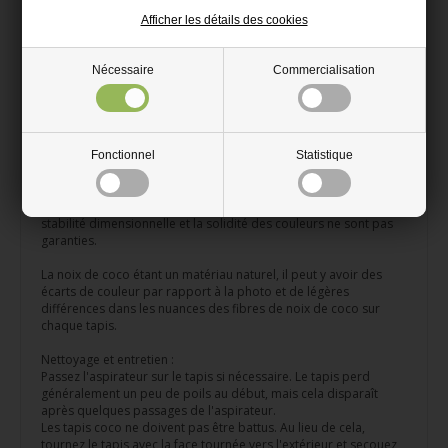
chaussures sales. Le tapis coco a un support en vinyle et est
antibactérien.
Afficher les détails des cookies
Couleur : Bleu.
Nécessaire
Commercialisation
Épaisseur : 17 mm.
Installation :
Le tapis est généralement posé sans adhérence sur un support
plan, sec et propre qui répond aux directives de planéité de
Fonctionnel
Statistique
GSO.
De légères variations dans la rectitude du sens du tissage
peuvent se produire et il y a souvent un effet de rayures. La
stabilité dimensionnelle et la solidité des couleurs ne sont pas
garanties.
La noix de coco étant un matériau naturel, il peut y avoir des
écarts de couleur par rapport à la photo et de légères
différences dans les nuances des fibres de noix de coco sur
chaque tapis.
Nettoyage et entretien :
Passez l'aspirateur sur le tapis si nécessaire. Le tapis perd
généralement un peu de poils au début, mais cela disparaît
après quelques passages de l'aspirateur.
Les tapis coco ne doivent pas être battus. Au lieu de cela,
tournez le tapis avec la face tournée vers l'extérieur et secouez