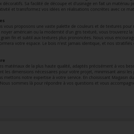
coratifs. Sa facilité de découpe et d'usinage en fait un matériau pris
réativité et transformez vos idées en réalisations concrètes avec ce ma
res
 vous proposons une vaste palette de couleurs et de textures pour no
un noyer américain ou la modernité d'un gris texturé, vous trouverez la
du grain fin et subtil aux textures plus prononcées. Nous vous encourag
mera votre espace. Le bois n'est jamais identique, et nos stratifiés c
ure
matériaux de la plus haute qualité, adaptés précisément à vos besoins
les dimensions nécessaires pour votre projet, minimisant ainsi les p
 nous mettons notre expertise à votre service. En choisissant Magasin 
. Nous sommes là pour répondre à vos questions et vous accompagner à