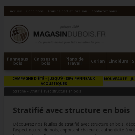
Accueil
Conditions
Frais de port et livraison
Contactez nous
Panneaux
Caisses en
Plans de
Corian
Linoléum
S
bois
bois
travail
CAMPAGNE D’ÉTÉ
– JUSQU’À -80% PANNEAUX
NOUVEAUTÉ
– J
ACOUSTIQUES
Stratifié
»
Stratifié avec structure en bois
Stratifié avec structure en bois
Découvrez nos feuilles de stratifié avec structure en bois, déc
l'aspect naturel du bois, apportant chaleur et authenticité à vot