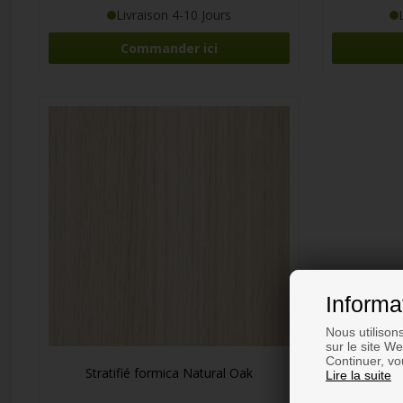
Livraison 4-10 Jours
Commander ici
Informa
Nous utilison
sur le site W
Continuer, vou
Stratifié formica Natural Oak
Lire la suite