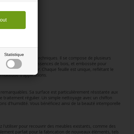
Statistique
ffrant des avantages techniques. Il se compose de plusieurs
fs imitant diverses essences de bois, et embossée pour
gréable au toucher. Chaque feuille est unique, reflétant le
multitude d'applications.
es remarquables. Sa surface est particulièrement résistante aux
de traitement régulier. Un simple nettoyage avec un chiffon
ions d'humidité. Vous bénéficiez ainsi de la beauté intemporelle
ez l'utiliser pour recouvrir des meubles existants, comme des
galement parfait pour la fabrication de nouveaux éléments, tels