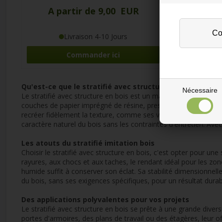
A partir de 9,00 EUR
Livraison 4-10 Jours
Commander ici
Qu'est-ce que le stratifié avec structure en bois
Nécessaire
Le stratifié avec structure en bois est un matériau de surface 
couches de papier imprégné de résine, pressées sous haute pr
recréer fidèlement la texture, comme ses veines et ses nœuds. 
caractère naturel du bois sans les contraintes d'entretien. Ave
Les atouts du stratifié imitation bois
Choisir le stratifié avec structure en bois, c'est opter pour u
rayures, aux chocs et aux taches, le rendant idéal pour les zo
humide suffit à conserver son éclat. Sa stabilité dimensionnell
du bois, sans ses exigences spécifiques, pour un résultat durab
Des applications polyvalentes pour vos projets
Le stratifié avec structure en bois se prête à une grande diver
portes d'armoires, des plans de travail ou des étagères, leur o