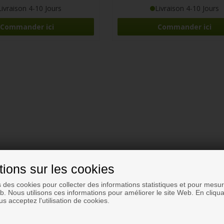
Livraison 4-10 Jours
Livraison 4-10 Jours
Commander ici
Commander ici
tions sur les cookies
s des cookies pour collecter des informations statistiques et pour mesure
eb. Nous utilisons ces informations pour améliorer le site Web. En cliqua
s acceptez l'utilisation de cookies.