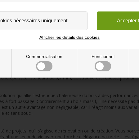
Afficher les détails des cookies
Commercialisation
Fonctionnel
conçu pour répliquer l'aspect et le toucher du bois naturel, tout en o
ession. La couche décorative supérieure est imprimée avec des moti
Cette technique avancée permet une finition visuellement réaliste et a
c une épaisseur standard de 0,7 mm, ce stratifié est robuste pour une 
ne solution qui allie l'esthétique chaleureuse du bois à des performanc
nes à fort passage. Contrairement au bois massif, il ne nécessite pas 
e est un autre avantage non négligeable, car il réagit moins aux variat
le et sans souci.
sité de projets, qu'il s'agisse de rénovation ou de création. Vous pouv
ffrant une seconde vie avec une touche d'élégance naturelle. Il est é