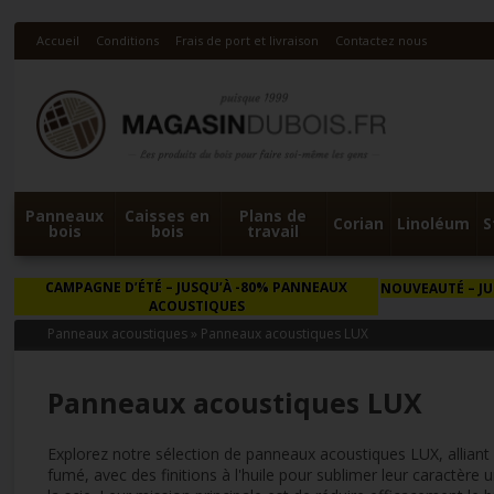
Accueil
Conditions
Frais de port et livraison
Contactez nous
Panneaux
Caisses en
Plans de
Corian
Linoléum
S
bois
bois
travail
CAMPAGNE D’ÉTÉ
– JUSQU’À -80% PANNEAUX
NOUVEAUTÉ
– J
ACOUSTIQUES
Panneaux acoustiques
»
Panneaux acoustiques LUX
Panneaux acoustiques LUX
Explorez notre sélection de panneaux acoustiques LUX, alliant
fumé, avec des finitions à l'huile pour sublimer leur caractè