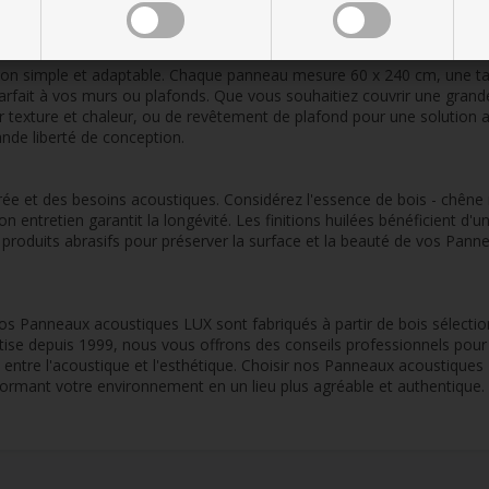
nte.
n simple et adaptable. Chaque panneau mesure 60 x 240 cm, une taille 
rfait à vos murs ou plafonds. Que vous souhaitiez couvrir une grand
r texture et chaleur, ou de revêtement de plafond pour une solution ac
ande liberté de conception.
e et des besoins acoustiques. Considérez l'essence de bois - chêne na
n entretien garantit la longévité. Les finitions huilées bénéficient d'
 produits abrasifs pour préserver la surface et la beauté de vos Pan
s Panneaux acoustiques LUX sont fabriqués à partir de bois sélectio
tise depuis 1999, nous vous offrons des conseils professionnels pour 
entre l'acoustique et l'esthétique. Choisir nos Panneaux acoustiques L
nsformant votre environnement en un lieu plus agréable et authentique.