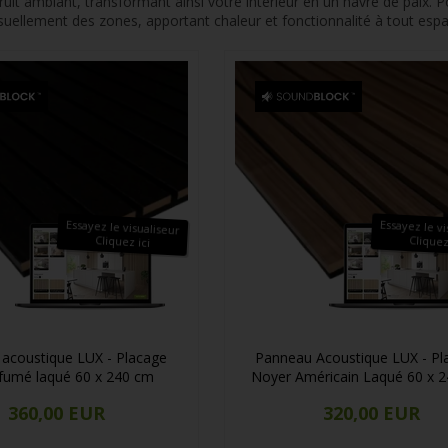
 bruit ambiant, transformant ainsi votre intérieur en un havre de paix
suellement des zones, apportant chaleur et fonctionnalité à tout espa
Essayez le visualiseur
Essayez le vi
Cliquez ici
Cliquez
acoustique LUX - Placage
Panneau Acoustique LUX - Pl
fumé laqué 60 x 240 cm
Noyer Américain Laqué 60 x 