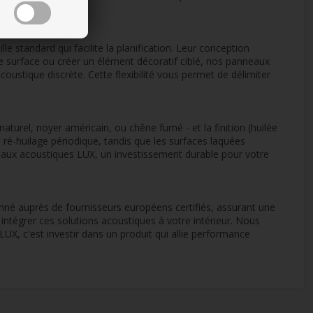
standard qui facilite la planification. Leur conception
e surface ou créer un élément décoratif ciblé, nos panneaux
oustique discrète. Cette flexibilité vous permet de délimiter
turel, noyer américain, ou chêne fumé - et la finition (huilée
un ré-huilage périodique, tandis que les surfaces laquées
neaux acoustiques LUX, un investissement durable pour votre
nné auprès de fournisseurs européens certifiés, assurant une
intégrer ces solutions acoustiques à votre intérieur. Nous
UX, c'est investir dans un produit qui allie performance