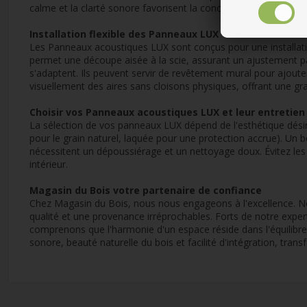
calme et la clarté sonore favorisent la concentration et la déte
Installation flexible des Panneaux LUX
Les Panneaux acoustiques LUX sont conçus pour une installatio
permet une découpe aisée à la scie, assurant un ajustement pa
s'adaptent. Ils peuvent servir de revêtement mural pour ajoute
visuellement des aires sans cloisons physiques, offrant une gr
Choisir vos Panneaux acoustiques LUX et leur entretien
La sélection de vos panneaux LUX dépend de l'esthétique désiré
pour le grain naturel, laquée pour une protection accrue). Un bo
nécessitent un dépoussiérage et un nettoyage doux. Évitez les
intérieur.
Magasin du Bois votre partenaire de confiance
Chez Magasin du Bois, nous nous engageons à l'excellence. No
qualité et une provenance irréprochables. Forts de notre exper
comprenons que l'harmonie d'un espace réside dans l'équilibre 
sonore, beauté naturelle du bois et facilité d'intégration, tra