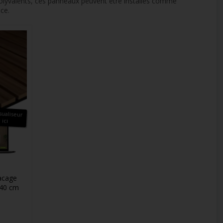
. Polyvalents, ces panneaux peuvent être installés comme
ce.
sualiseur
 ici
acage
240 cm