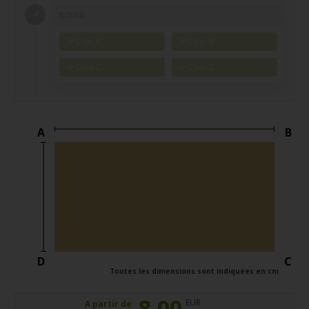
COINS
Coin A
Coin B
Coin C
Coin D
A
B
D
C
Toutes les dimensions sont indiquées en cm
8,00
EUR
A partir de