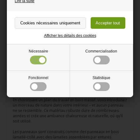
Lire la suite
Plan de travail massif en hêtre légèrement étuvé.
Découpé selon vos dimensions exactes.
Solution parfaite pour les projets DIY.
Afficher les détails des cookies
Bords joliment poncés avec un léger chanfrein pour une
finition élégante.
Nécessaire
Commercialisation
Épaisseur : 30 mm.
Le plan de travail est certifié FSC.
Fonctionnel
Statistique
Plans de travail en bois massif – chaque panneau avec
son propre caractère
En choisissant un plan de travail en bois massif, vous introduisez
un morceau de nature dans votre intérieur – et aucun panneau
ne se ressemble. Ce matériau robuste dure de nombreuses
années et crée une ambiance chaleureuse et naturelle, où qu’il
soit utilisé.
Les panneaux sont construits comme des panneaux en bois
lamellé-collé avec des lamelles assemblées par entures