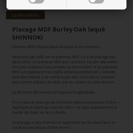
La description
Placage MDF Burley Oak laqué
SHINNOKI
Panneau MDF plaqué laqué découpé à vos mesures.
Beau placage collé sur un panneau MDF. Il y a du placage des
deux côtés. Un panneau MDF avec structure est une alternative
très peu coûteuse à un panneau en bois massif, et un panneau
MDF est également très stable dimensionnellement. L'assiette
peut être utilisée à de nombreuses fins, mais elle ne convient
pas comme plateau de table, par ex. cuisine ou salle de bain.
La direction des veines est toujours longitudinale.
Il n'y a pas de placage sur les bords. Mais vous pouvez cocher «
Appliquer le chant sur tous les côtés » et nous appliquerons la
bande de chant sur les 4 chants.
Le placage a reçu 6 vernis UV supermats sur les deux faces et
n'a donc pas besoin d'être reverni.