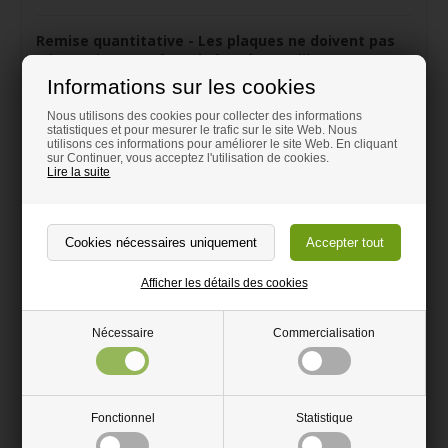
Remise quantitative - Les plaques ne doivent pas
nécessairement être de la même taille
Informations sur les cookies
5 qté
10% remise
Nous utilisons des cookies pour collecter des informations
statistiques et pour mesurer le trafic sur le site Web. Nous
10 qté
20% remise
utilisons ces informations pour améliorer le site Web. En cliquant
sur Continuer, vous acceptez l'utilisation de cookies.
La réduction est appliquée au panier d´achat
Lire la suite
pièce
Afficher les détails des cookies
Acheter un échantillon 7,00 EUR
Nécessaire
Commercialisation
Besion d'aide avec votre commande?
Contactez-nous par mail
info@magasindubois.fr
Fonctionnel
Statistique