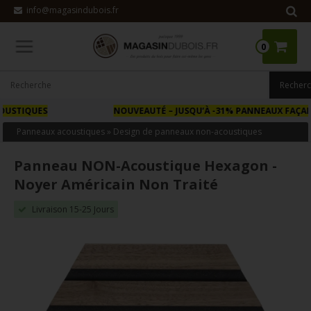
info@magasindubois.fr
0
NOUVEAUTÉ
– JUSQU’À -31% PANNEAUX FAÇADE BOIS
Panneaux acoustiques
»
Design de panneaux non-acoustiques
Panneau NON-Acoustique Hexagon -
Noyer Américain Non Traité
Livraison 15-25 Jours