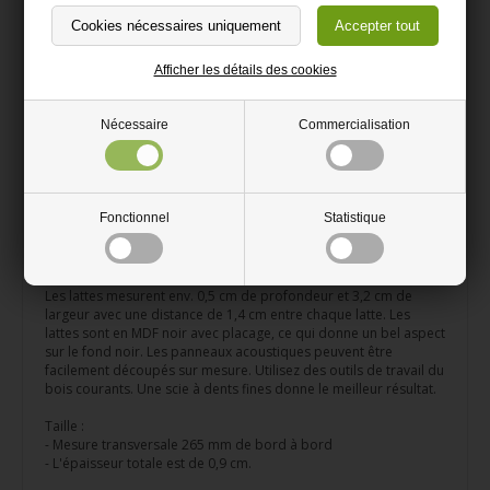
Panneaux acoustiques avec placage de noyer américain non
traité sur MDF noir
Afficher les détails des cookies
Parfait pour les projets de bricolage
Ces panneaux acoustiques à 6 faces ne réduisent pas le bruit. Ils
Nécessaire
Commercialisation
sont à usage purement décoratif. Les panneaux acoustiques
peuvent être utilisés comme revêtement mural et revêtement de
plafond. Elles sont élégantes et constituent un élément de
décoration intérieure très moderne, qui crée une atmosphère
cosy et chaleureuse. Les panneaux acoustiques sont produits en
Fonctionnel
Statistique
une seule pièce sans support en feutre et n'ont donc pas la
même absorption acoustique que nos autres panneaux avec
support en feutre.
Les lattes mesurent env. 0,5 cm de profondeur et 3,2 cm de
largeur avec une distance de 1,4 cm entre chaque latte. Les
lattes sont en MDF noir avec placage, ce qui donne un bel aspect
sur le fond noir. Les panneaux acoustiques peuvent être
facilement découpés sur mesure. Utilisez des outils de travail du
bois courants. Une scie à dents fines donne le meilleur résultat.
Taille :
- Mesure transversale 265 mm de bord à bord
- L'épaisseur totale est de 0,9 cm.