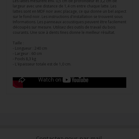
Les lattes mesurent env. 0,5 cm de profondeur et 3,2 cm de
largeur avec une distance de 1,4 cm entre chaque latte. Les
lattes sont en MDF noir avec placage, ce qui donne un bel aspect
sur le fond noir. Les instructions d'installation se trouvent sous
Informations. Les panneaux acoustiques peuvent être facilement
découpés sur mesure. Utilisez des outils de travail du bois
courants. Une scie à dents fines donne le meilleur résultat.
Taille :
- Longueur : 240 cm
- Largeur : 60 cm
- Poids 8,3 kg
- L'épaisseur totale est de 1,0 cm.
Contactez-nous par mail