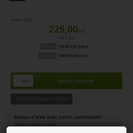
Poids:
10
Kg
225,00
EUR
Incl. T.V.A.
4 pièce
195,00 EUR pièce
11 pièce
180,00 EUR pièce
pièce
Acheter un échantillon 5,95 EUR
Besion d'aide avec votre commande?
Contactez-nous par mail
info@magasindubois.fr