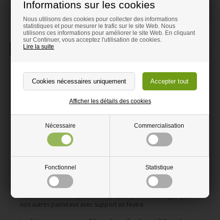
Informations sur les cookies
Nous utilisons des cookies pour collecter des informations
statistiques et pour mesurer le trafic sur le site Web. Nous
utilisons ces informations pour améliorer le site Web. En cliquant
sur Continuer, vous acceptez l'utilisation de cookies.
Lire la suite
La description
Information
Panneau NON-Acoustique - Chêne
Brut 60 x 240 cm
Panneaux acoustiques avec placage de chêne non traité sur
Afficher les détails des cookies
MDF noir
Parfait pour les projets de bricolage
Nécessaire
Commercialisation
Ces panneaux NON acoustiques ne réduisent pas le bruit. Ils
sont à usage purement décoratif. Les panneaux en bois peuvent
être utilisés comme revêtement mural et revêtement de plafond
et peuvent également être zonés. Elles sont élégantes et
Fonctionnel
Statistique
constituent un élément de décoration intérieure très moderne,
qui crée une atmosphère cosy et chaleureuse. Les panneaux
acoustiques sont produits en une seule pièce sans support en
feutre et n'ont donc pas la même absorption acoustique que
nos autres panneaux avec support en feutre.