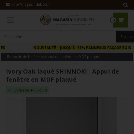
info@magasindubois.fr
0
NOUVEAUTÉ
– JUSQU’À -31% PANNEAUX FAÇADE BOIS
Rebords de fenêtre
»
Appui de fenêtre en MDF plaqué
Ivory Oak laqué SHINNOKI - Appui de
fenêtre en MDF plaqué
Livraison 4-10 Jours