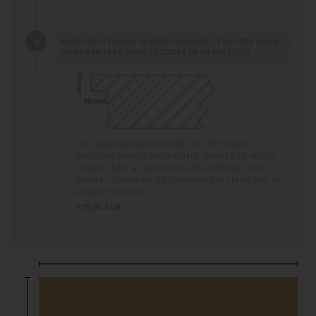
BORD DROIT DANS LE BORD RAINURÉ (TAPOTER POUR
FAIRE RENTRER DANS LE CADRE DE LA FENÊTRE)
Une languette (un tenon) de 10 x 10 mm est
découpée dans le bord arrière. Veillez à ce qu'elle
s'insère dans la rainure du cadre inférieur de la
fenêtre. La moulure est comprise dans la largeur de
la pièce inférieure.
+25,00 EUR