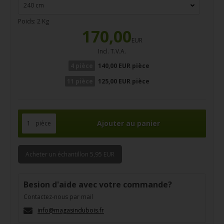
Poids:
2
Kg
170,00
EUR
Incl. T.V.A.
4 pièce
140,00 EUR pièce
11 pièce
125,00 EUR pièce
pièce
Acheter un échantillon 5,95 EUR
Besion d'aide avec votre commande?
Contactez-nous par mail
info@magasindubois.fr