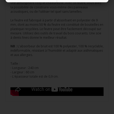
une atmosphère cosy et chaleureuse. Avec ce feutre, vous avez
la possibilité de construire vous-même des panneaux
acoustiques, ou de l'utiliser tel quel sans lamelles.
Le feutre est fabriqué à partir d'absorbant en polyester de 9
mm, dont au moins 50 % du feutre est constitué de bouteilles en
plastique recyclées. Le feutre peut être facilement découpé sur
mesure. Utilisez des outils de travail du bois courants. Une scie
à dents fines donne le meilleur résultat.
NB :
L'absorbeur de bruit est 100 % polyester, 100 % recyclable,
indéformable, résistant à l'humidité et adapté aux asthmatiques
et aux allergies.
Taille :
- Longueur : 240 cm
- Largeur : 60 cm
- L'épaisseur totale est de 0,9 cm.