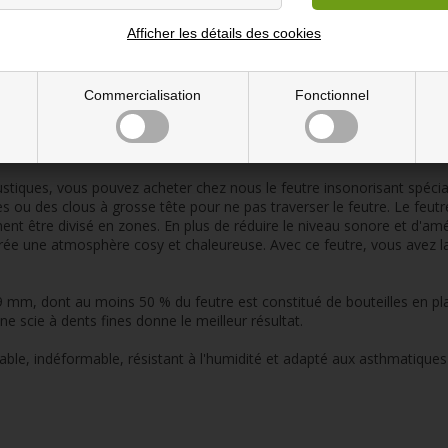
Afficher les détails des cookies
0x240 cm
Commercialisation
Fonctionnel
VOUS-MÊME
stiques, vous pouvez acheter chez nous le feutre insonorisant spéc
s ou des clous à grosse tête pour ne pas traverser le feutre. Le feutre
t être divisé en zones. En plus de réduire le niveau sonore et d'amé
 crée une atmosphère cosy et chaleureuse. Avec ce feutre, vous avez 
 9 mm, dont au moins 50 % du feutre est constitué de bouteilles en pl
Une scie à dents fines donne le meilleur résultat.
ble, indéformable, résistant à l'humidité et adapté aux asthmatiques 