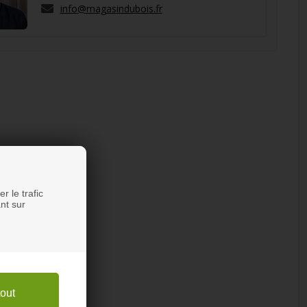
info@magasindubois.fr
r le trafic
nt sur