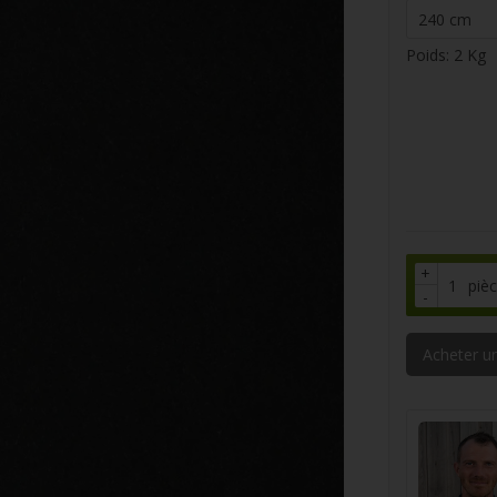
Poids:
2
Kg
+
piè
-
Acheter un