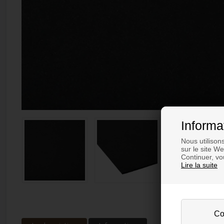
Informa
Nous utilison
sur le site W
Continuer, vou
Lire la suite