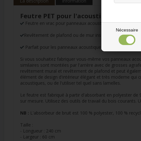
La description
Information
Feutre PET pour l'acoustique - Noir 6
Feutre en vrac pour panneaux acoustiques noir
Nécessaire
Revêtement de plafond ou de mur insonorisant
Parfait pour les panneaux acoustiques à FABRIQUER 
Si vous souhaitez fabriquer vous-même vos panneaux acou
similaires sont montées par l'arrière avec de grosses agrafe
revêtement mural et revêtement de plafond et peut égalemen
élément de design d'intérieur élégant et très moderne qui
acoustiques, ou de l'utiliser tel quel sans lamelles.
Le feutre est fabriqué à partir d'absorbant en polyester de
sur mesure. Utilisez des outils de travail du bois courants. 
NB :
L'absorbeur de bruit est 100 % polyester, 100 % recycla
Taille :
- Longueur : 240 cm
- Largeur : 60 cm