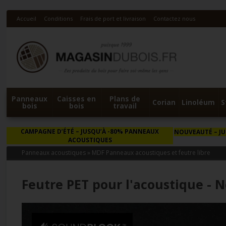
Accueil
Conditions
Frais de port et livraison
Contactez nous
Panneaux
Caisses en
Plans de
Corian
Linoléum
S
bois
bois
travail
CAMPAGNE D’ÉTÉ
– JUSQU’À -80% PANNEAUX
NOUVEAUTÉ
– J
ACOUSTIQUES
Panneaux acoustiques
»
MDF Panneaux acoustiques et feutre libre
Feutre PET pour l'acoustique - 