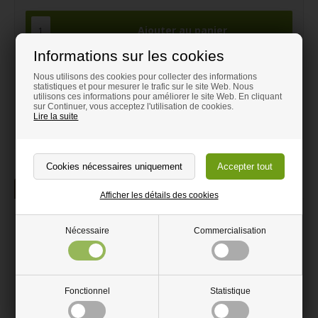
Informations sur les cookies
Nous utilisons des cookies pour collecter des informations
Besion d'aide avec votre commande?
statistiques et pour mesurer le trafic sur le site Web. Nous
utilisons ces informations pour améliorer le site Web. En cliquant
Contactez-nous par mail
sur Continuer, vous acceptez l'utilisation de cookies.
info@magasindubois.fr
Lire la suite
La description
Afficher les détails des cookies
Charnière piano en acier
Nécessaire
Commercialisation
695x32mm
Charnière de piano utilisée pour, par exemple, des bancs et des
boites. Elle maintient complètement les deux côtés et a un degré
de liberté élevé.
Fonctionnel
Statistique
Visser les deux parties dans toute leur longueur.