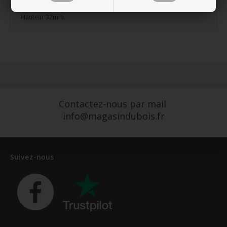
Longueur 695mm
Hauteur 32mm.
Contactez-nous par mail
info@magasindubois.fr
Suivez-nous