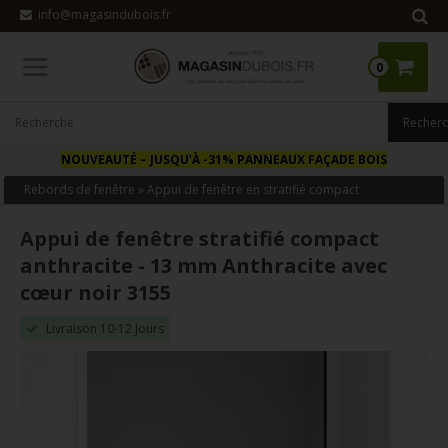
info@magasindubois.fr
0
NOUVEAUTÉ
– JUSQU’À -31% PANNEAUX FAÇADE BOIS
Rebords de fenêtre
»
Appui de fenêtre en stratifié compact
Appui de fenêtre stratifié compact
anthracite - 13 mm Anthracite avec
cœur noir 3155
Livraison 10-12 Jours