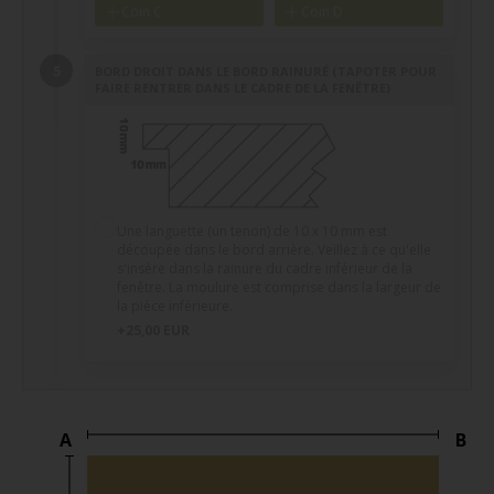
Coin C
Coin D
BORD DROIT DANS LE BORD RAINURÉ (TAPOTER POUR
FAIRE RENTRER DANS LE CADRE DE LA FENÊTRE)
Une languette (un tenon) de 10 x 10 mm est
découpée dans le bord arrière. Veillez à ce qu'elle
s'insère dans la rainure du cadre inférieur de la
fenêtre. La moulure est comprise dans la largeur de
la pièce inférieure.
+25,00 EUR
A
B